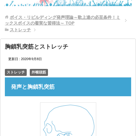
ボイス・リビルディング発声理論～歌上達の必至条件！ミ
ックスボイスの着実な習得法～
TOP
ストレッチ
胸鎖乳突筋とストレッチ
更新日 :
2020年9月8日
ストレッチ
外喉頭筋
発声と胸鎖乳突筋