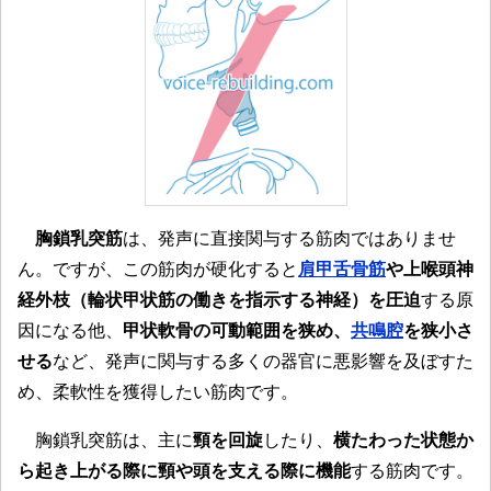
胸鎖乳突筋
は、発声に直接関与する筋肉ではありませ
ん。ですが、この筋肉が硬化すると
肩甲舌骨筋
や上喉頭神
経外枝（輪状甲状筋の働きを指示する神経）を圧迫
する原
因になる他、
甲状軟骨の可動範囲を狭め、
共鳴腔
を狭小さ
せる
など、発声に関与する多くの器官に悪影響を及ぼすた
め、柔軟性を獲得したい筋肉です。
胸鎖乳突筋は、主に
頸を回旋
したり、
横たわった状態か
ら起き上がる際に頸や頭を支える際に機能
する筋肉です。