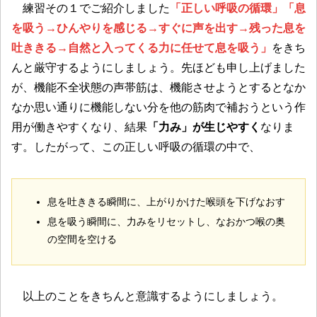
練習その１でご紹介しました
「正しい呼吸の循環」「息
を吸う→ひんやりを感じる→すぐに声を出す→残った息を
吐ききる→自然と入ってくる力に任せて息を吸う」
をきち
んと厳守するようにしましょう。先ほども申し上げました
が、機能不全状態の声帯筋は、機能させようとするとなか
なか思い通りに機能しない分を他の筋肉で補おうという作
用が働きやすくなり、結果
「力み」が生じやすく
なりま
す。したがって、この正しい呼吸の循環の中で、
息を吐ききる瞬間に、上がりかけた喉頭を下げなおす
息を吸う瞬間に、力みをリセットし、なおかつ喉の奥
の空間を空ける
以上のことをきちんと意識するようにしましょう。