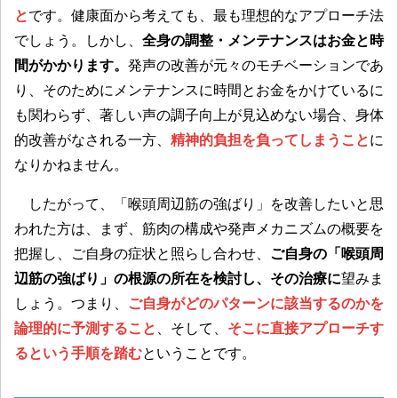
と
です。健康面から考えても、最も理想的なアプローチ法
でしょう。しかし、
全身の調整・メンテナンスはお金と時
間がかかります。
発声の改善が元々のモチベーションであ
り、そのためにメンテナンスに時間とお金をかけているに
も関わらず、著しい声の調子向上が見込めない場合、身体
的改善がなされる一方、
精神的負担を負ってしまうこと
に
なりかねません。
したがって、「喉頭周辺筋の強ばり」を改善したいと思
われた方は、まず、筋肉の構成や発声メカニズムの概要を
把握し、ご自身の症状と照らし合わせ、
ご自身の「喉頭周
辺筋の強ばり」の根源の所在を検討し、その治療に
望みま
しょう。つまり、
ご自身がどのパターンに該当するのかを
論理的に予測すること
、そして、
そこに直接アプローチす
るという手順を踏む
ということです。