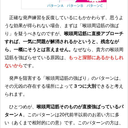
正確な発声練習を反復しているにもかかわらず、思うよ
うな効果が得られない場合、まずは「喉頭周辺筋の強ば
り」を疑うべきなのですが、
喉頭周辺筋に直接アプローチ
すれば、一気に問題が解消されるかというと、残念なが
ら、一概にそうとは言えません。
なぜなら、貴方の喉頭周
辺筋を強ばらせている原因は、
もっと深部にあるかもしれ
ないから
です。
発声を阻害する「喉頭周辺筋の強ばり」のパターンは、
その元凶の存在する場所によって
３つに大別
できると考え
られます。
ひとつめが、
喉頭周辺筋そのものが直接強ばっているパ
ターンＡ
。このパターンは20代前半以前のお若い方に多
い（あくまで相対的にの意）です。このパターンの方は、