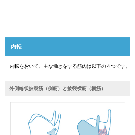
内転
内転をおいて、主な働きをする筋肉は以下の４つです。
外側輪状披裂筋（側筋）と披裂横筋（横筋）