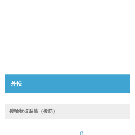
外転
後輪状披裂筋（後筋）