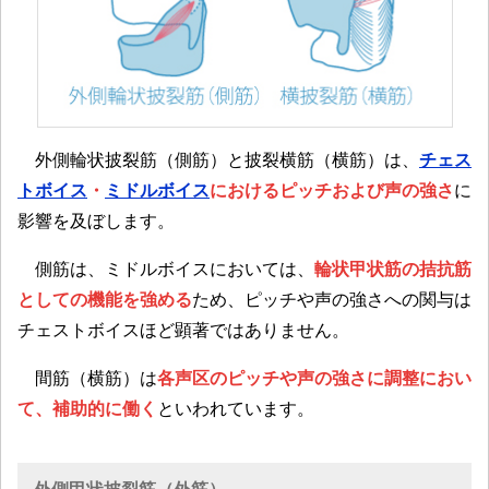
外側輪状披裂筋（側筋）と披裂横筋（横筋）は、
チェス
トボイス
・
ミドルボイス
におけるピッチおよび声の強さ
に
影響を及ぼします。
側筋は、ミドルボイスにおいては、
輪状甲状筋の拮抗筋
としての機能を強める
ため、ピッチや声の強さへの関与は
チェストボイスほど顕著ではありません。
間筋（横筋）は
各声区のピッチや声の強さに調整におい
て、補助的に働く
といわれています。