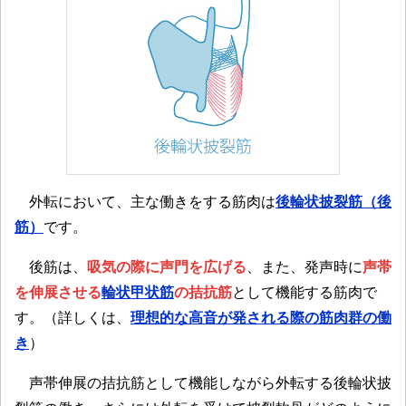
外転において、主な働きをする筋肉は
後輪状披裂筋（後
筋）
です。
後筋は、
吸気の際に声門を広げる
、また、発声時に
声帯
を伸展させる
輪状甲状筋
の拮抗筋
として機能する筋肉で
す。（詳しくは、
理想的な高音が発される際の筋肉群の働
き
）
声帯伸展の拮抗筋として機能しながら外転する後輪状披