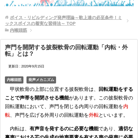
ボイス・リビルディング発声理論～歌上達の必至条件！ミ
ックスボイスの着実な習得法～
TOP
内喉頭筋
声門を開閉する披裂軟骨の回転運動「内転・外
転」とは？
更新日 :
2020年9月15日
内喉頭筋
発声メカニズム
甲状軟骨の上部に位置する披裂軟骨は、
回転運動をする
ことで声帯を開閉させる機能
があります。この披裂軟骨の
回転運動において、声門を閉じる内周りの回転運動を
内
転
、声門を広げる外周りの回転運動を
外転
といいます。
内転は、
有声音を発するのに必要な機能
であり、
適切な
裏声における芯の生成や地声要素を有する声の発声に必要